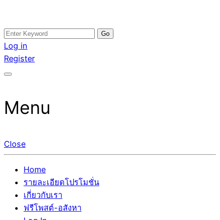
Skip
Search
อสังหาโพสต์ รีวิวเยอะ รับจ้างโพสต์ขายบ้าน รับจ้างโพสต์อสัง
รับจ้างโพสอสังหา ขายบ้าน อสังหาโพสต์ เชื่อถือได้จริง รับ
to
for:
Log in
หา แตกต่างอย่างตั้งใจ รับรองผล อันดับ1 การโพสต์ขายอสังหา
โพสต์ ที่ดิน กับทีมงานบริษัท ถูกและดีที่สุด ไม่มีค่านายหน้า
content
Register
กับทีมงานบริษัท บ้าน ที่ดิน คอนโด ติดGoogleหน้าแรกได้จริงๆ
ขายได้จริงๆ ช่วยสร้างโอกาสในการขายได้มากกว่า ที่เดียว ที่
ใน 7 วัน
กล้าการันตีผลงาน ประสบการณ์กว่า20ปี ทีมงานมืออาชีพ ช่วย
คุณขายบ้านมานาน ตัวจริง
Menu
Close
Home
รายละเอียดโปรโมชั่น
เกี่ยวกับเรา
ฟรีโพสต์-อสังหา