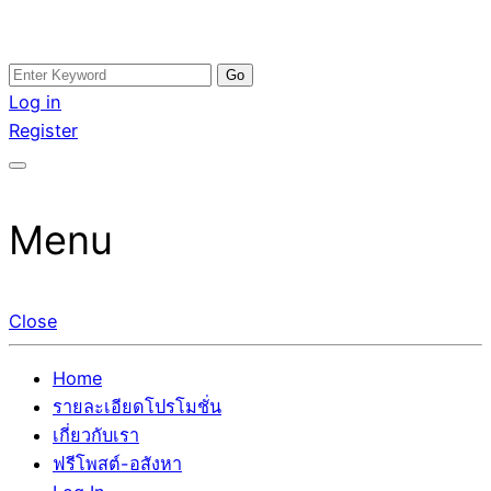
Skip
Search
อสังหาโพสต์ รีวิวเยอะ รับจ้างโพสต์ขายบ้าน รับจ้างโพสต์อสัง
รับจ้างโพสอสังหา ขายบ้าน อสังหาโพสต์ เชื่อถือได้จริง รับ
to
for:
Log in
หา แตกต่างอย่างตั้งใจ รับรองผล อันดับ1 การโพสต์ขายอสังหา
โพสต์ ที่ดิน กับทีมงานบริษัท ถูกและดีที่สุด ไม่มีค่านายหน้า
content
Register
กับทีมงานบริษัท บ้าน ที่ดิน คอนโด ติดGoogleหน้าแรกได้จริงๆ
ขายได้จริงๆ ช่วยสร้างโอกาสในการขายได้มากกว่า ที่เดียว ที่
ใน 7 วัน
กล้าการันตีผลงาน ประสบการณ์กว่า20ปี ทีมงานมืออาชีพ ช่วย
คุณขายบ้านมานาน ตัวจริง
Menu
Close
Home
รายละเอียดโปรโมชั่น
เกี่ยวกับเรา
ฟรีโพสต์-อสังหา