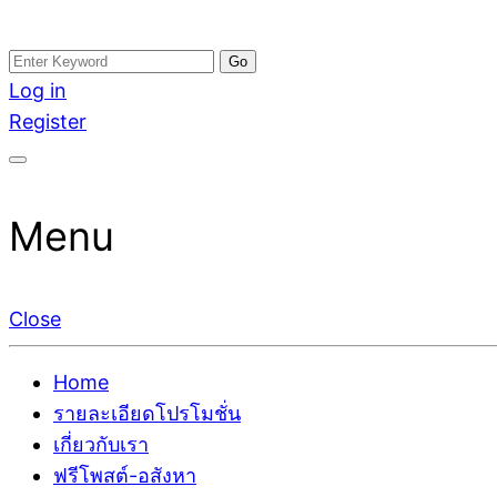
Skip
Search
อสังหาโพสต์ รีวิวเยอะ รับจ้างโพสต์ขายบ้าน รับจ้างโพสต
รับจ้างโพสอสังหา ขายบ้าน อสังหาโพสต์ เชื่อถือได้จริง รั
to
for:
Log in
ติดGoogleหน้าแรกได้จริงๆ ใน 7 วัน
เดียว ที่กล้าการันตีผลงาน ประสบการณ์กว่า20ปี ทีมงาน
content
Register
Menu
Close
Home
รายละเอียดโปรโมชั่น
เกี่ยวกับเรา
ฟรีโพสต์-อสังหา