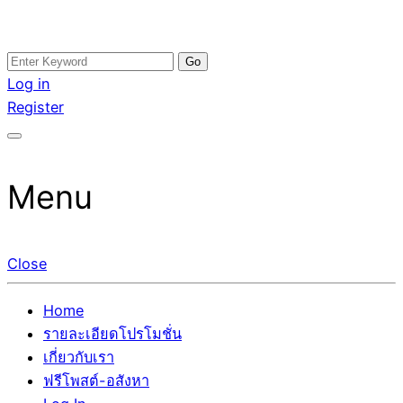
Skip
Search
อสังหาโพสต์ รีวิวเยอะ รับจ้างโพสต์ขายบ้าน รับจ้างโพสต์อสัง
รับจ้างโพสอสังหา ขายบ้าน อสังหาโพสต์ เชื่อถือได้จริง รับ
to
for:
Log in
หา แตกต่างอย่างตั้งใจ รับรองผล อันดับ1 การโพสต์ขายอสังหา
โพสต์ ที่ดิน กับทีมงานบริษัท ถูกและดีที่สุด ไม่มีค่านายหน้า
content
Register
กับทีมงานบริษัท บ้าน ที่ดิน คอนโด ติดGoogleหน้าแรกได้จริงๆ
ขายได้จริงๆ ช่วยสร้างโอกาสในการขายได้มากกว่า ที่เดียว ที่
ใน 7 วัน
กล้าการันตีผลงาน ประสบการณ์กว่า20ปี ทีมงานมืออาชีพ ช่วย
คุณขายบ้านมานาน ตัวจริง
Menu
Close
Home
รายละเอียดโปรโมชั่น
เกี่ยวกับเรา
ฟรีโพสต์-อสังหา