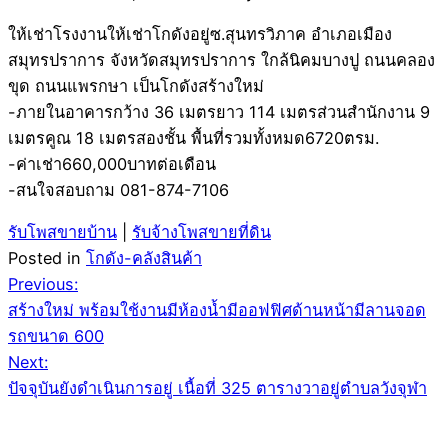
ให้เช่าโรงงานให้เช่าโกดังอยู่ซ.สุนทรวิภาค อำเภอเมือง
สมุทรปราการ จังหวัดสมุทรปราการ ใกล้นิคมบางปู ถนนคลอง
ขุด ถนนแพรกษา เป็นโกดังสร้างใหม่
-ภายในอาคารกว้าง 36 เมตรยาว 114 เมตรส่วนสำนักงาน 9
เมตรคูณ 18 เมตรสองชั้น พื้นที่รวมทั้งหมด6720ตรม.
-ค่าเช่า660,000บาทต่อเดือน
-สนใจสอบถาม 081-874-7106
รับโพสขายบ้าน
|
รับจ้างโพสขายที่ดิน
Posted in
โกดัง-คลังสินค้า
Post
Previous:
สร้างใหม่ พร้อมใช้งานมีห้องน้ำมีออฟฟิศด้านหน้ามีลานจอด
navigation
รถขนาด 600
Next:
ปัจจุบันยังดำเนินการอยู่ เนื้อที่ 325 ตารางวาอยู่ตำบลวังจุฬา