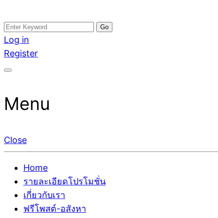
Skip
Search
อสังหาโพสต์ รีวิวเยอะ รับจ้างโพสต์ขายบ้าน รับจ้างโพสต
รับจ้างโพสอสังหา ขายบ้าน อสังหาโพสต์ เชื่อถือได้จริง รั
to
for:
Log in
ติดGoogleหน้าแรกได้จริงๆ ใน 7 วัน
เดียว ที่กล้าการันตีผลงาน ประสบการณ์กว่า20ปี ทีมงาน
content
Register
Menu
Close
Home
รายละเอียดโปรโมชั่น
เกี่ยวกับเรา
ฟรีโพสต์-อสังหา