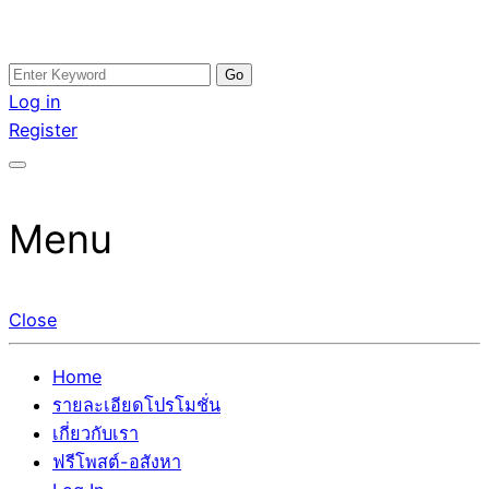
Skip
Search
อสังหาโพสต์ รีวิวเยอะ รับจ้างโพสต์ขายบ้าน รับจ้างโพสต์อสัง
รับจ้างโพสอสังหา ขายบ้าน อสังหาโพสต์ เชื่อถือได้จริง รับ
to
for:
Log in
หา แตกต่างอย่างตั้งใจ รับรองผล อันดับ1 การโพสต์ขายอสังหา
โพสต์ ที่ดิน กับทีมงานบริษัท ถูกและดีที่สุด ไม่มีค่านายหน้า
content
Register
กับทีมงานบริษัท บ้าน ที่ดิน คอนโด ติดGoogleหน้าแรกได้จริงๆ
ขายได้จริงๆ ช่วยสร้างโอกาสในการขายได้มากกว่า ที่เดียว ที่
ใน 7 วัน
กล้าการันตีผลงาน ประสบการณ์กว่า20ปี ทีมงานมืออาชีพ ช่วย
คุณขายบ้านมานาน ตัวจริง
Menu
Close
Home
รายละเอียดโปรโมชั่น
เกี่ยวกับเรา
ฟรีโพสต์-อสังหา