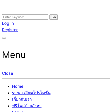
Skip
Search
อสังหาโพสต์ รีวิวเยอะ รับจ้างโพสต์ขายบ้าน รับจ้างโพสต์อสัง
รับจ้างโพสอสังหา ขายบ้าน อสังหาโพสต์ เชื่อถือได้จริง รับ
to
for:
Log in
หา แตกต่างอย่างตั้งใจ รับรองผล อันดับ1 การโพสต์ขายอสังหา
โพสต์ ที่ดิน กับทีมงานบริษัท ถูกและดีที่สุด ไม่มีค่านายหน้า
content
Register
กับทีมงานบริษัท บ้าน ที่ดิน คอนโด ติดGoogleหน้าแรกได้จริงๆ
ขายได้จริงๆ ช่วยสร้างโอกาสในการขายได้มากกว่า ที่เดียว ที่
ใน 7 วัน
กล้าการันตีผลงาน ประสบการณ์กว่า20ปี ทีมงานมืออาชีพ ช่วย
คุณขายบ้านมานาน ตัวจริง
Menu
Close
Home
รายละเอียดโปรโมชั่น
เกี่ยวกับเรา
ฟรีโพสต์-อสังหา