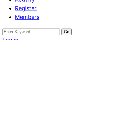
Register
Members
Search
for:
Log in
Register
Category:
บ้าน
Home
»
บ้านโครงการ
บ้านโครงการ