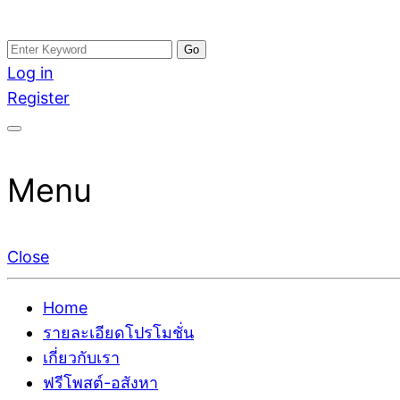
Skip
Search
อสังหาโพสต์ รีวิวเยอะ รับจ้างโพสต์ขายบ้าน รับจ้างโพสต
รับจ้างโพสอสังหา ขายบ้าน อสังหาโพสต์ เชื่อถือได้จริง รั
to
for:
Log in
ติดGoogleหน้าแรกได้จริงๆ ใน 7 วัน
เดียว ที่กล้าการันตีผลงาน ประสบการณ์กว่า20ปี ทีมงาน
content
Register
Menu
Close
Home
รายละเอียดโปรโมชั่น
เกี่ยวกับเรา
ฟรีโพสต์-อสังหา