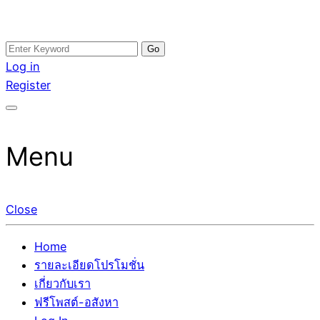
Skip
Search
อสังหาโพสต์ รีวิวเยอะ รับจ้างโพสต์ขายบ้าน รับจ้างโพสต์อสัง
รับจ้างโพสอสังหา ขายบ้าน อสังหาโพสต์ เชื่อถือได้จริง รับ
to
for:
Log in
หา แตกต่างอย่างตั้งใจ รับรองผล อันดับ1 การโพสต์ขายอสังหา
โพสต์ ที่ดิน กับทีมงานบริษัท ถูกและดีที่สุด ไม่มีค่านายหน้า
content
Register
กับทีมงานบริษัท บ้าน ที่ดิน คอนโด ติดGoogleหน้าแรกได้จริงๆ
ขายได้จริงๆ ช่วยสร้างโอกาสในการขายได้มากกว่า ที่เดียว ที่
ใน 7 วัน
กล้าการันตีผลงาน ประสบการณ์กว่า20ปี ทีมงานมืออาชีพ ช่วย
คุณขายบ้านมานาน ตัวจริง
Menu
Close
Home
รายละเอียดโปรโมชั่น
เกี่ยวกับเรา
ฟรีโพสต์-อสังหา