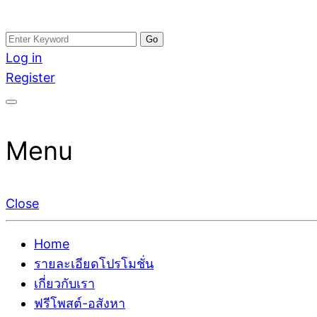
Skip
Search
อสังหาโพสต์ รีวิวเยอะ รับจ้างโพสต์ขายบ้าน รับจ้างโพสต
รับจ้างโพสอสังหา ขายบ้าน อสังหาโพสต์ เชื่อถือได้จริง รั
to
for:
Log in
ติดGoogleหน้าแรกได้จริงๆ ใน 7 วัน
เดียว ที่กล้าการันตีผลงาน ประสบการณ์กว่า20ปี ทีมงาน
content
Register
Menu
Close
Home
รายละเอียดโปรโมชั่น
เกี่ยวกับเรา
ฟรีโพสต์-อสังหา