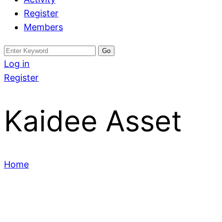
Register
Members
Search
for:
Log in
Register
Kaidee Asset
Home