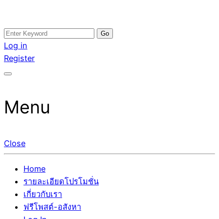
Skip
Search
อสังหาโพสต์ รีวิวเยอะ รับจ้างโพสต์ขายบ้าน รับจ้างโพสต์อสัง
รับจ้างโพสอสังหา ขายบ้าน อสังหาโพสต์ เชื่อถือได้จริง รับ
to
for:
Log in
หา แตกต่างอย่างตั้งใจ รับรองผล อันดับ1 การโพสต์ขายอสังหา
โพสต์ ที่ดิน กับทีมงานบริษัท ถูกและดีที่สุด ไม่มีค่านายหน้า
content
Register
กับทีมงานบริษัท บ้าน ที่ดิน คอนโด ติดGoogleหน้าแรกได้จริงๆ
ขายได้จริงๆ ช่วยสร้างโอกาสในการขายได้มากกว่า ที่เดียว ที่
ใน 7 วัน
กล้าการันตีผลงาน ประสบการณ์กว่า20ปี ทีมงานมืออาชีพ ช่วย
คุณขายบ้านมานาน ตัวจริง
Menu
Close
Home
รายละเอียดโปรโมชั่น
เกี่ยวกับเรา
ฟรีโพสต์-อสังหา