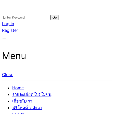
Skip
Search
อสังหาโพสต์ รีวิวเยอะ รับจ้างโพสต์ขายบ้าน รับจ้างโพสต์อสัง
รับจ้างโพสอสังหา ขายบ้าน อสังหาโพสต์ เชื่อถือได้จริง รับ
to
for:
Log in
หา แตกต่างอย่างตั้งใจ รับรองผล อันดับ1 การโพสต์ขายอสังหา
โพสต์ ที่ดิน กับทีมงานบริษัท ถูกและดีที่สุด ไม่มีค่านายหน้า
content
Register
กับทีมงานบริษัท บ้าน ที่ดิน คอนโด ติดGoogleหน้าแรกได้จริงๆ
ขายได้จริงๆ ช่วยสร้างโอกาสในการขายได้มากกว่า ที่เดียว ที่
ใน 7 วัน
กล้าการันตีผลงาน ประสบการณ์กว่า20ปี ทีมงานมืออาชีพ ช่วย
คุณขายบ้านมานาน ตัวจริง
Menu
Close
Home
รายละเอียดโปรโมชั่น
เกี่ยวกับเรา
ฟรีโพสต์-อสังหา