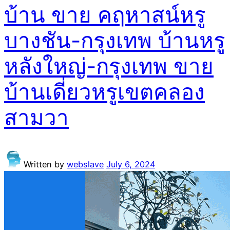
บ้าน ขาย คฤหาสน์หรู
บางชัน-กรุงเทพ บ้านหรู
หลังใหญ่-กรุงเทพ ขาย
บ้านเดี่ยวหรูเขตคลอง
สามวา
Written by
webslave
July 6, 2024