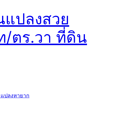
ดินแปลงสวย
/ตร.วา ที่ดิน