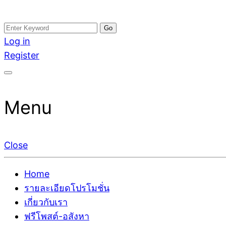
Skip
Search
อสังหาโพสต์ รีวิวเยอะ รับจ้างโพสต์ขายบ้าน รับจ้างโพสต
รับจ้างโพสอสังหา ขายบ้าน อสังหาโพสต์ เชื่อถือได้จริง รั
to
for:
Log in
ติดGoogleหน้าแรกได้จริงๆ ใน 7 วัน
เดียว ที่กล้าการันตีผลงาน ประสบการณ์กว่า20ปี ทีมงาน
content
Register
Menu
Close
Home
รายละเอียดโปรโมชั่น
เกี่ยวกับเรา
ฟรีโพสต์-อสังหา