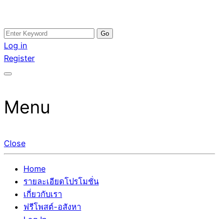
Skip
Search
อสังหาโพสต์ รีวิวเยอะ รับจ้างโพสต์ขายบ้าน รับจ้างโพสต์อสัง
รับจ้างโพสอสังหา ขายบ้าน อสังหาโพสต์ เชื่อถือได้จริง รับ
to
for:
Log in
หา แตกต่างอย่างตั้งใจ รับรองผล อันดับ1 การโพสต์ขายอสังหา
โพสต์ ที่ดิน กับทีมงานบริษัท ถูกและดีที่สุด ไม่มีค่านายหน้า
content
Register
กับทีมงานบริษัท บ้าน ที่ดิน คอนโด ติดGoogleหน้าแรกได้จริงๆ
ขายได้จริงๆ ช่วยสร้างโอกาสในการขายได้มากกว่า ที่เดียว ที่
ใน 7 วัน
กล้าการันตีผลงาน ประสบการณ์กว่า20ปี ทีมงานมืออาชีพ ช่วย
คุณขายบ้านมานาน ตัวจริง
Menu
Close
Home
รายละเอียดโปรโมชั่น
เกี่ยวกับเรา
ฟรีโพสต์-อสังหา