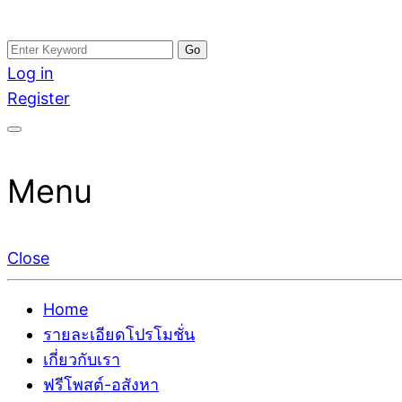
Skip
Search
อสังหาโพสต์ รีวิวเยอะ รับจ้างโพสต์ขายบ้าน รับจ้างโพสต
รับจ้างโพสอสังหา ขายบ้าน อสังหาโพสต์ เชื่อถือได้จริง รั
to
for:
Log in
ติดGoogleหน้าแรกได้จริงๆ ใน 7 วัน
เดียว ที่กล้าการันตีผลงาน ประสบการณ์กว่า20ปี ทีมงาน
content
Register
Menu
Close
Home
รายละเอียดโปรโมชั่น
เกี่ยวกับเรา
ฟรีโพสต์-อสังหา