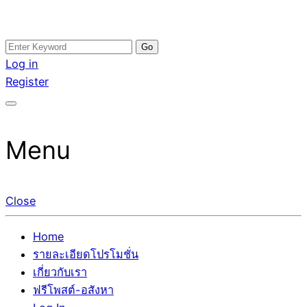
Skip
Search
อสังหาโพสต์ รีวิวเยอะ รับจ้างโพสต์ขายบ้าน รับจ้างโพสต์อสัง
รับจ้างโพสอสังหา ขายบ้าน อสังหาโพสต์ เชื่อถือได้จริง รับ
to
for:
Log in
หา แตกต่างอย่างตั้งใจ รับรองผล อันดับ1 การโพสต์ขายอสังหา
โพสต์ ที่ดิน กับทีมงานบริษัท ถูกและดีที่สุด ไม่มีค่านายหน้า
content
Register
กับทีมงานบริษัท บ้าน ที่ดิน คอนโด ติดGoogleหน้าแรกได้จริงๆ
ขายได้จริงๆ ช่วยสร้างโอกาสในการขายได้มากกว่า ที่เดียว ที่
ใน 7 วัน
กล้าการันตีผลงาน ประสบการณ์กว่า20ปี ทีมงานมืออาชีพ ช่วย
คุณขายบ้านมานาน ตัวจริง
Menu
Close
Home
รายละเอียดโปรโมชั่น
เกี่ยวกับเรา
ฟรีโพสต์-อสังหา