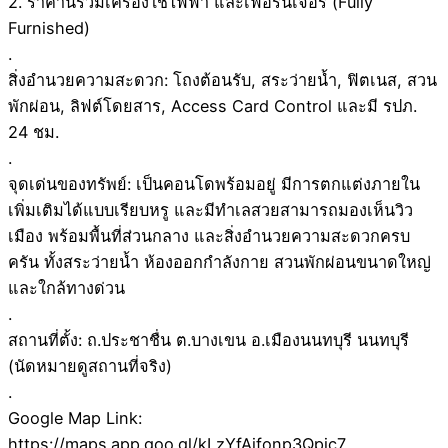
2. ราคานี้รวมเครื่องใช้ไฟฟ้า และเฟอร์นิเจอร์ (Fully
Furnished)
.
สิ่งอำนวยความสะดวก: โถงต้อนรับ, สระว่ายน้ำ, ฟิตเนส, สวน
พักผ่อน, ลิฟต์โดยสาร, Access Card Control และมี รปภ.
24 ชม.
.
จุดเด่นของทรัพย์: เป็นคอนโดพร้อมอยู่ มีการตกแต่งภายใน
เพิ่มเติมได้แบบเรียบหรู และมีทำเลสวยสามารถมองเห็นวิว
เมือง พร้อมพื้นที่ส่วนกลาง และสิ่งอำนวยความสะดวกครบ
ครัน ทั้งสระว่ายน้ำ ห้องออกกำลังกาย สวนพักผ่อนขนาดใหญ่
และใกล้ทางด่วน
.
สถานที่ตั้ง: ถ.ประชาชื่น ต.บางเขน อ.เมืองนนทบุรี นนทบุรี
(นัดหมายดูสถานที่จริง)
.
Google Map Link:
https://maps.app.goo.gl/kLzYfAifonp3Qpjc7