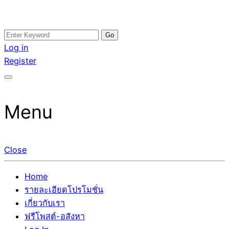
Skip
Search
อสังหาโพสต์ รีวิวเยอะ รับจ้างโพสต์ขายบ้าน รับจ้างโพสต์อสัง
รับจ้างโพสอสังหา ขายบ้าน อสังหาโพสต์ เชื่อถือได้จริง รับ
to
for:
Log in
หา แตกต่างอย่างตั้งใจ รับรองผล อันดับ1 การโพสต์ขายอสังหา
โพสต์ ที่ดิน กับทีมงานบริษัท ถูกและดีที่สุด ไม่มีค่านายหน้า
content
Register
กับทีมงานบริษัท บ้าน ที่ดิน คอนโด ติดGoogleหน้าแรกได้จริงๆ
ขายได้จริงๆ ช่วยสร้างโอกาสในการขายได้มากกว่า ที่เดียว ที่
ใน 7 วัน
กล้าการันตีผลงาน ประสบการณ์กว่า20ปี ทีมงานมืออาชีพ ช่วย
คุณขายบ้านมานาน ตัวจริง
Menu
Close
Home
รายละเอียดโปรโมชั่น
เกี่ยวกับเรา
ฟรีโพสต์-อสังหา