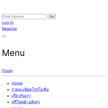
Skip
Search
อสังหาโพสต์ รีวิวเยอะ รับจ้างโพสต์ขายบ้าน รับจ้างโพสต์อสัง
รับจ้างโพสอสังหา ขายบ้าน อสังหาโพสต์ เชื่อถือได้จริง รับ
to
for:
Log in
หา แตกต่างอย่างตั้งใจ รับรองผล อันดับ1 การโพสต์ขายอสังหา
โพสต์ ที่ดิน กับทีมงานบริษัท ถูกและดีที่สุด ไม่มีค่านายหน้า
content
Register
กับทีมงานบริษัท บ้าน ที่ดิน คอนโด ติดGoogleหน้าแรกได้จริงๆ
ขายได้จริงๆ ช่วยสร้างโอกาสในการขายได้มากกว่า ที่เดียว ที่
ใน 7 วัน
กล้าการันตีผลงาน ประสบการณ์กว่า20ปี ทีมงานมืออาชีพ ช่วย
คุณขายบ้านมานาน ตัวจริง
Menu
Close
Home
รายละเอียดโปรโมชั่น
เกี่ยวกับเรา
ฟรีโพสต์-อสังหา