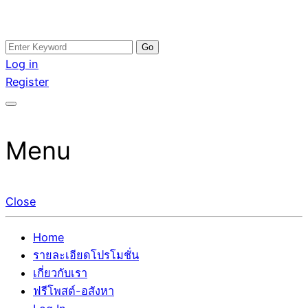
Skip
Search
อสังหาโพสต์ รีวิวเยอะ รับจ้างโพสต์ขายบ้าน รับจ้างโพสต์อสัง
รับจ้างโพสอสังหา ขายบ้าน อสังหาโพสต์ เชื่อถือได้จริง รับ
to
for:
Log in
หา แตกต่างอย่างตั้งใจ รับรองผล อันดับ1 การโพสต์ขายอสังหา
โพสต์ ที่ดิน กับทีมงานบริษัท ถูกและดีที่สุด ไม่มีค่านายหน้า
content
Register
กับทีมงานบริษัท บ้าน ที่ดิน คอนโด ติดGoogleหน้าแรกได้จริงๆ
ขายได้จริงๆ ช่วยสร้างโอกาสในการขายได้มากกว่า ที่เดียว ที่
ใน 7 วัน
กล้าการันตีผลงาน ประสบการณ์กว่า20ปี ทีมงานมืออาชีพ ช่วย
คุณขายบ้านมานาน ตัวจริง
Menu
Close
Home
รายละเอียดโปรโมชั่น
เกี่ยวกับเรา
ฟรีโพสต์-อสังหา