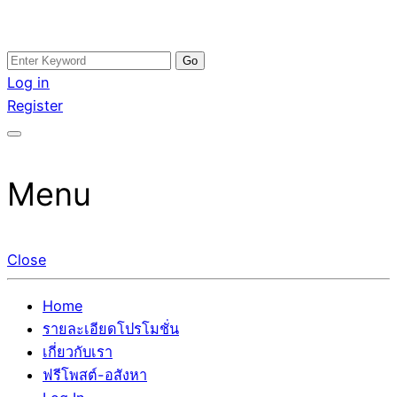
Skip
Search
อสังหาโพสต์ รีวิวเยอะ รับจ้างโพสต์ขายบ้าน รับจ้างโพสต์อสัง
รับจ้างโพสอสังหา ขายบ้าน อสังหาโพสต์ เชื่อถือได้จริง รับ
to
for:
Log in
หา แตกต่างอย่างตั้งใจ รับรองผล อันดับ1 การโพสต์ขายอสังหา
โพสต์ ที่ดิน กับทีมงานบริษัท ถูกและดีที่สุด ไม่มีค่านายหน้า
content
Register
กับทีมงานบริษัท บ้าน ที่ดิน คอนโด ติดGoogleหน้าแรกได้จริงๆ
ขายได้จริงๆ ช่วยสร้างโอกาสในการขายได้มากกว่า ที่เดียว ที่
ใน 7 วัน
กล้าการันตีผลงาน ประสบการณ์กว่า20ปี ทีมงานมืออาชีพ ช่วย
คุณขายบ้านมานาน ตัวจริง
Menu
Close
Home
รายละเอียดโปรโมชั่น
เกี่ยวกับเรา
ฟรีโพสต์-อสังหา