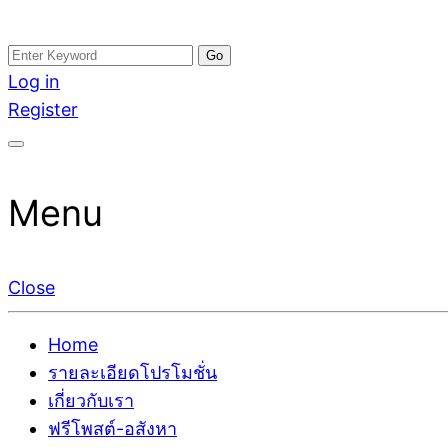
Skip
Search
อสังหาโพสต์ รีวิวเยอะ รับจ้างโพสต์ขายบ้าน รับจ้างโพสต
รับจ้างโพสอสังหา ขายบ้าน อสังหาโพสต์ เชื่อถือได้จริง รั
to
for:
Log in
ติดGoogleหน้าแรกได้จริงๆ ใน 7 วัน
เดียว ที่กล้าการันตีผลงาน ประสบการณ์กว่า20ปี ทีมงาน
content
Register
Menu
Close
Home
รายละเอียดโปรโมชั่น
เกี่ยวกับเรา
ฟรีโพสต์-อสังหา