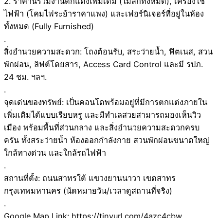
2. ราคานี้รวมงานตกแต่งเพิ่มเติม (ไม้สักทั้งหมด), เครื่องใช้
ไฟฟ้า (โคมไฟระย้าราคาแพง) และเฟอร์นิเจอร์ที่อยู่ในห้อง
ทั้งหมด (Fully Furnished)
.
สิ่งอำนวยความสะดวก: โถงต้อนรับ, สระว่ายน้ำ, ฟิตเนส, สวน
พักผ่อน, ลิฟต์โดยสาร, Access Card Control และมี รปภ.
24 ชม. ฯลฯ.
.
จุดเด่นของทรัพย์: เป็นคอนโดพร้อมอยู่ที่มีการตกแต่งภายใน
เพิ่มเติมได้แบบเรียบหรู และมีทำเลสวยสามารถมองเห็นวิว
เมือง พร้อมพื้นที่ส่วนกลาง และสิ่งอำนวยความสะดวกครบ
ครัน ทั้งสระว่ายน้ำ ห้องออกกำลังกาย สวนพักผ่อนขนาดใหญ่
ใกล้ทางด่วน และใกล้รถไฟฟ้า
.
สถานที่ตั้ง: ถนนสาทรใต้ แขวงยานนาวา เขตสาทร
กรุงเทพมหานคร (นัดหมายวัน/เวลาดูสถานที่จริง)
.
Google Map Link: https://tinyurl.com/4azc4cbw