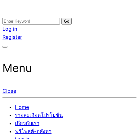
Skip
Search
อสังหาโพสต์ รีวิวเยอะ รับจ้างโพสต์ขายบ้าน รับจ้างโพสต์อสัง
รับจ้างโพสอสังหา ขายบ้าน อสังหาโพสต์ เชื่อถือได้จริง รับ
to
for:
Log in
หา แตกต่างอย่างตั้งใจ รับรองผล อันดับ1 การโพสต์ขายอสังหา
โพสต์ ที่ดิน กับทีมงานบริษัท ถูกและดีที่สุด ไม่มีค่านายหน้า
content
Register
กับทีมงานบริษัท บ้าน ที่ดิน คอนโด ติดGoogleหน้าแรกได้จริงๆ
ขายได้จริงๆ ช่วยสร้างโอกาสในการขายได้มากกว่า ที่เดียว ที่
ใน 7 วัน
กล้าการันตีผลงาน ประสบการณ์กว่า20ปี ทีมงานมืออาชีพ ช่วย
คุณขายบ้านมานาน ตัวจริง
Menu
Close
Home
รายละเอียดโปรโมชั่น
เกี่ยวกับเรา
ฟรีโพสต์-อสังหา