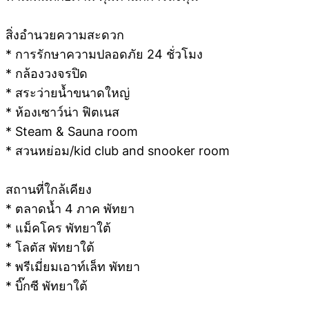
สิ่งอำนวยความสะดวก
* การรักษาความปลอดภัย 24 ชั่วโมง
* กล้องวงจรปิด
* สระว่ายน้ำขนาดใหญ่
* ห้องเซาว์น่า ฟิตเนส
* Steam & Sauna room
* สวนหย่อม/kid club and snooker room
สถานที่ใกล้เคียง
* ตลาดน้ำ 4 ภาค พัทยา
* แม็คโคร พัทยาใต้
* โลตัส พัทยาใต้
* พรีเมี่ยมเอาท์เล็ท พัทยา
* บิ๊กซี พัทยาใต้