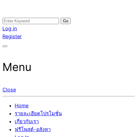
Skip
Search
อสังหาโพสต์ รีวิวเยอะ รับจ้างโพสต์ขายบ้าน รับจ้างโพสต์อสัง
รับจ้างโพสอสังหา ขายบ้าน อสังหาโพสต์ เชื่อถือได้จริง รับ
to
for:
Log in
หา แตกต่างอย่างตั้งใจ รับรองผล อันดับ1 การโพสต์ขายอสังหา
โพสต์ ที่ดิน กับทีมงานบริษัท ถูกและดีที่สุด ไม่มีค่านายหน้า
content
Register
กับทีมงานบริษัท บ้าน ที่ดิน คอนโด ติดGoogleหน้าแรกได้จริงๆ
ขายได้จริงๆ ช่วยสร้างโอกาสในการขายได้มากกว่า ที่เดียว ที่
ใน 7 วัน
กล้าการันตีผลงาน ประสบการณ์กว่า20ปี ทีมงานมืออาชีพ ช่วย
คุณขายบ้านมานาน ตัวจริง
Menu
Close
Home
รายละเอียดโปรโมชั่น
เกี่ยวกับเรา
ฟรีโพสต์-อสังหา