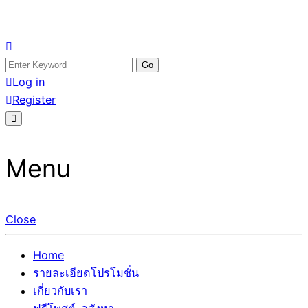
Skip
อสังหาโพสต์ รีวิวเยอะ รับจ้างโพสต์ขายบ้าน รับจ้างโพสต์อสัง
รับจ้างโพสอสังหา ขายบ้าน อสังหาโพสต์ เชื่อถือได้จริง รับ
to
Search
หา แตกต่างอย่างตั้งใจ รับรองผล อันดับ1 การโพสต์ขายอสังหา
โพสต์ ที่ดิน กับทีมงานบริษัท ถูกและดีที่สุด ไม่มีค่านายหน้า
content
for:
Log in
กับทีมงานบริษัท บ้าน ที่ดิน คอนโด ติดGoogleหน้าแรกได้จริงๆ
ขายได้จริงๆ ช่วยสร้างโอกาสในการขายได้มากกว่า ที่เดียว ที่
Register
ใน 7 วัน
กล้าการันตีผลงาน ประสบการณ์กว่า20ปี ทีมงานมืออาชีพ ช่วย
คุณขายบ้านมานาน ตัวจริง
Menu
Close
Home
รายละเอียดโปรโมชั่น
เกี่ยวกับเรา