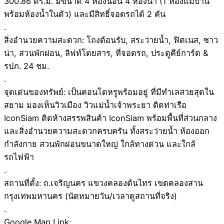
300.86 ตร.ม. มีขนาด 4 ห้องนอน 4 ห้องน้ำ (1 ห้องแม่บ้าน
พร้อมห้องน้ำในตัว) และมีสิทธิ์จอดรถได้ 2 คัน
.
สิ่งอำนวยความสะดวก: โถงต้อนรับ, สระว่ายน้ำ, ฟิตเนส, ซาว
น่า, สวนพักผ่อน, ลิฟท์โดยสาร, ที่จอดรถ, ประตูคีย์การ์ด &
รปภ. 24 ชม.
.
จุดเด่นของทรัพย์: เป็นคอนโดหรูพร้อมอยู่ ที่มีทำเลสวยสุดใน
สยาม มองเห็นวิวเมือง วิวแม่น้ำเจ้าพระยา ติดท่าเรือ
IconSiam ติดห้างสรรพสินค้า IconSiam พร้อมพื้นที่ส่วนกลาง
และสิ่งอำนวยความสะดวกครบครัน ทั้งสระว่ายน้ำ ห้องออก
กำลังกาย สวนพักผ่อนขนาดใหญ่ ใกล้ทางด่วน และใกล้
รถไฟฟ้า
.
สถานที่ตั้ง: ถ.เจริญนคร แขวงคลองต้นไทร เขตคลองสาน
กรุงเทพมหานคร (นัดหมายวัน/เวลาดูสถานที่จริง)
.
Google Map Link: