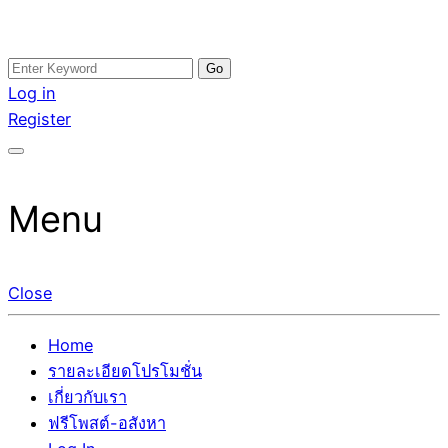
Skip
Search
อสังหาโพสต์ รีวิวเยอะ รับจ้างโพสต์ขายบ้าน รับจ้างโพสต์อสัง
รับจ้างโพสอสังหา ขายบ้าน อสังหาโพสต์ เชื่อถือได้จริง รับ
to
for:
Log in
หา แตกต่างอย่างตั้งใจ รับรองผล อันดับ1 การโพสต์ขายอสังหา
โพสต์ ที่ดิน กับทีมงานบริษัท ถูกและดีที่สุด ไม่มีค่านายหน้า
content
Register
กับทีมงานบริษัท บ้าน ที่ดิน คอนโด ติดGoogleหน้าแรกได้จริงๆ
ขายได้จริงๆ ช่วยสร้างโอกาสในการขายได้มากกว่า ที่เดียว ที่
ใน 7 วัน
กล้าการันตีผลงาน ประสบการณ์กว่า20ปี ทีมงานมืออาชีพ ช่วย
คุณขายบ้านมานาน ตัวจริง
Menu
Close
Home
รายละเอียดโปรโมชั่น
เกี่ยวกับเรา
ฟรีโพสต์-อสังหา