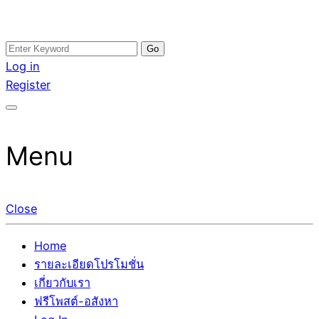
Skip
Search
อสังหาโพสต์ รีวิวเยอะ รับจ้างโพสต์ขายบ้าน รับจ้างโพสต์อสัง
รับจ้างโพสอสังหา ขายบ้าน อสังหาโพสต์ เชื่อถือได้จริง รับ
to
for:
Log in
หา แตกต่างอย่างตั้งใจ รับรองผล อันดับ1 การโพสต์ขายอสังหา
โพสต์ ที่ดิน กับทีมงานบริษัท ถูกและดีที่สุด ไม่มีค่านายหน้า
content
Register
กับทีมงานบริษัท บ้าน ที่ดิน คอนโด ติดGoogleหน้าแรกได้จริงๆ
ขายได้จริงๆ ช่วยสร้างโอกาสในการขายได้มากกว่า ที่เดียว ที่
ใน 7 วัน
กล้าการันตีผลงาน ประสบการณ์กว่า20ปี ทีมงานมืออาชีพ ช่วย
คุณขายบ้านมานาน ตัวจริง
Menu
Close
Home
รายละเอียดโปรโมชั่น
เกี่ยวกับเรา
ฟรีโพสต์-อสังหา