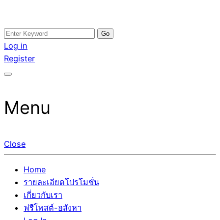
Skip
Search
อสังหาโพสต์ รีวิวเยอะ รับจ้างโพสต์ขายบ้าน รับจ้างโพสต์อสัง
รับจ้างโพสอสังหา ขายบ้าน อสังหาโพสต์ เชื่อถือได้จริง รับ
to
for:
Log in
หา แตกต่างอย่างตั้งใจ รับรองผล อันดับ1 การโพสต์ขายอสังหา
โพสต์ ที่ดิน กับทีมงานบริษัท ถูกและดีที่สุด ไม่มีค่านายหน้า
content
Register
กับทีมงานบริษัท บ้าน ที่ดิน คอนโด ติดGoogleหน้าแรกได้จริงๆ
ขายได้จริงๆ ช่วยสร้างโอกาสในการขายได้มากกว่า ที่เดียว ที่
ใน 7 วัน
กล้าการันตีผลงาน ประสบการณ์กว่า20ปี ทีมงานมืออาชีพ ช่วย
คุณขายบ้านมานาน ตัวจริง
Menu
Close
Home
รายละเอียดโปรโมชั่น
เกี่ยวกับเรา
ฟรีโพสต์-อสังหา