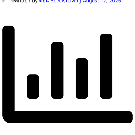
Written by
ดอน BeeListLiving
August 12, 2025