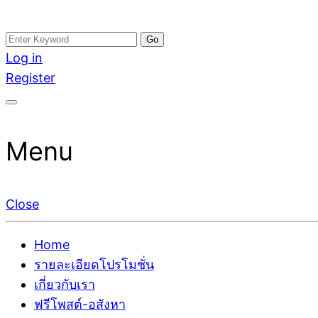
Skip
Search
อสังหาโพสต์ รีวิวเยอะ รับจ้างโพสต์ขายบ้าน รับจ้างโพสต
รับจ้างโพสอสังหา ขายบ้าน อสังหาโพสต์ เชื่อถือได้จริง รั
to
for:
Log in
ติดGoogleหน้าแรกได้จริงๆ ใน 7 วัน
เดียว ที่กล้าการันตีผลงาน ประสบการณ์กว่า20ปี ทีมงาน
content
Register
Menu
Close
Home
รายละเอียดโปรโมชั่น
เกี่ยวกับเรา
ฟรีโพสต์-อสังหา