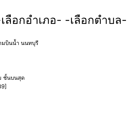
-เลือกอำเภอ- -เลือกตำบล-
บินน้ำ นนทบุรี
 ชั้นบนสุด
89]