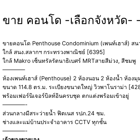
ขาย คอนโด -เลือกจังหวัด- 
ขายคอนโด Penthouse Condominium (เพนท์เฮาส์) สนาม
ใกล้ สนง.สลากฯ กระทรวงพาณิชย์ [6395]
ใกล้ Makro เซ็นทรัลรัตนาธิเบศร์ MRTสายสีม่วง, สีชมพู
————
ห้องเพนท์เฮาส์ (Penthouse) 2 ห้องนอน 2 ห้องน้ำ ห้องมุม
ขนาด 114.8 ตร.ม. ระเบียงขนาดใหญ่ วิวพาโนราม่า [42
พร้อมเฟอร์นิเจอร์บิลท์อินครบชุด ตกแต่งพร้อมเข้าอยู่
————-
ส่วนกลางมีสระว่ายน้ำ ฟิตเนส รปภ.24 ชม.
ช่างและแม่บ้านประจำอาคาร CCTV ทุกชั้น
————-
เจ้าของขายเอง