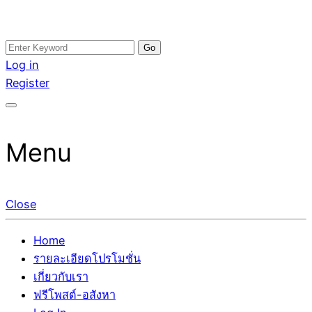
Skip
Search
อสังหาโพสต์ รีวิวเยอะ รับจ้างโพสต์ขายบ้าน รับจ้างโพสต์อสัง
รับจ้างโพสอสังหา ขายบ้าน อสังหาโพสต์ เชื่อถือได้จริง รับ
to
for:
Log in
หา แตกต่างอย่างตั้งใจ รับรองผล อันดับ1 การโพสต์ขายอสังหา
โพสต์ ที่ดิน กับทีมงานบริษัท ถูกและดีที่สุด ไม่มีค่านายหน้า
content
Register
กับทีมงานบริษัท บ้าน ที่ดิน คอนโด ติดGoogleหน้าแรกได้จริงๆ
ขายได้จริงๆ ช่วยสร้างโอกาสในการขายได้มากกว่า ที่เดียว ที่
ใน 7 วัน
กล้าการันตีผลงาน ประสบการณ์กว่า20ปี ทีมงานมืออาชีพ ช่วย
คุณขายบ้านมานาน ตัวจริง
Menu
Close
Home
รายละเอียดโปรโมชั่น
เกี่ยวกับเรา
ฟรีโพสต์-อสังหา