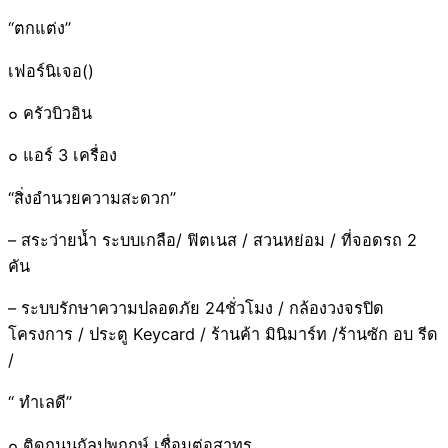
“ตกแต่ง”
เฟอร์นิเจอ()
๐ ครัวบิวอิน
๐ แอร์ 3 เครื่อง
“สิ่งอำนวยความสะดวก”
– สระว่ายน้ำ ระบบเกลือ/ ฟิตเนส / สวนหย่อม / ที่จอดรถ 2
คัน
– ระบบรักษาความปลอดภัย 24ชั่วโมง / กล้องวงจรปิด
โครงการ / ประตู Keycard / ร้านค้า มินิมาร์ท /ร้านซัก อบ รีด
/
“ ทำเลดี”
๐ ติดถนนกัลปพฤกษ์ เชื่อมต่อสาทร