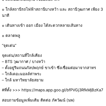
๐ ใกล้สถานีรถไฟฟ้าสถานีบางหว้า และ สถานีวุฒกาศ เพียง 3
นาที
๐ เดินทางเข้า ออก เมือง ได้สะดวกหลายเส้นทาง
๐ ตลาดพลู
“จุดเด่น”
จุดเด่น/สถานที่ใกล้เคียง
– BTS วุฒากาศ / บางหว้า
– ตั้งอยู่ริมถนนกัลปพฤกษ์ ขาเข้า ซึ่งเชื่อมต่อมาจากสาทร
– ใกล้เดอะมอลล์ท่าพระ
– ใกล้ มหาวิทยาลัยสยาม
#ที่ตั้ง >>> https://maps.app.goo.gl/bfPVGj3RfkMjBzKa7
สอบถามข้อมูลเพิ่มเติม ติดต่อ ภัควัฒน์ (นพ)