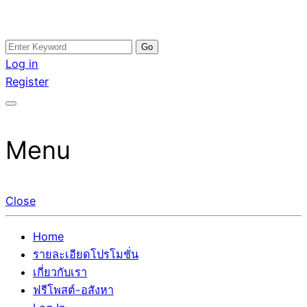
Skip
Search
อสังหาโพสต์ รีวิวเยอะ รับจ้างโพสต์ขายบ้าน รับจ้างโพสต์อสัง
รับจ้างโพสอสังหา ขายบ้าน อสังหาโพสต์ เชื่อถือได้จริง รับ
to
for:
Log in
หา แตกต่างอย่างตั้งใจ รับรองผล อันดับ1 การโพสต์ขายอสังหา
โพสต์ ที่ดิน กับทีมงานบริษัท ถูกและดีที่สุด ไม่มีค่านายหน้า
content
Register
กับทีมงานบริษัท บ้าน ที่ดิน คอนโด ติดGoogleหน้าแรกได้จริงๆ
ขายได้จริงๆ ช่วยสร้างโอกาสในการขายได้มากกว่า ที่เดียว ที่
ใน 7 วัน
กล้าการันตีผลงาน ประสบการณ์กว่า20ปี ทีมงานมืออาชีพ ช่วย
คุณขายบ้านมานาน ตัวจริง
Menu
Close
Home
รายละเอียดโปรโมชั่น
เกี่ยวกับเรา
ฟรีโพสต์-อสังหา