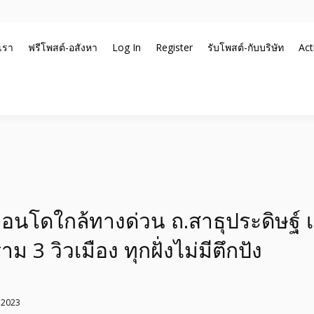
บเรา
ฟรีโพสต์-อสังหา
Log In
Register
รับโพสต์-กับบริษัท
Act
บโพสต์ ที่ดิน กับทีมงานบริษัท ถูกและดีที่สุด ไม่มีค่านายหน้า ขายได้จริงๆ 
ะ รับจ้างโพสต์ขายบ้าน รับจ
นาน ตัวจริง
 อันดับ1 การโพสต์ขายอสังหา 
าแรกได้จริงๆ ใน 7 วัน
นโดใกล้ทางด่วน ถ.สาธุประดิษฐ์ เ
 3 วิวเมือง ทุกฝั่งไม่มีตึกปัง
 2023