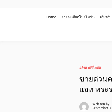
Skip
to
Home
รายละเอียดโปรโมชั่น
เกี่ยวกั
content
รับจ้างโพสอสังหา ขายบ้าน อสังหาโพสต์ เชื่อถือได้จริง รั
อสังหาโพสต์ รีวิวเยอ
ประสบการณ์กว่า20ปี ทีมงานมืออาชีพ ช่วยคุณขายบ้านมา
อย่างตั้งใจ รับรองผล
คอนโด ติดGoogleหน้
อสังหาฟรีโพสต์
ขายด่วนคอ
แอท พระราม
Written by
September 3,