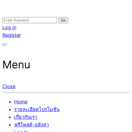
Skip
Search
อสังหาโพสต์ รีวิวเยอะ รับจ้างโพสต์ขายบ้าน รับจ้างโพสต์อสัง
รับจ้างโพสอสังหา ขายบ้าน อสังหาโพสต์ เชื่อถือได้จริง รับ
to
for:
Log in
หา แตกต่างอย่างตั้งใจ รับรองผล อันดับ1 การโพสต์ขายอสังหา
โพสต์ ที่ดิน กับทีมงานบริษัท ถูกและดีที่สุด ไม่มีค่านายหน้า
content
Register
กับทีมงานบริษัท บ้าน ที่ดิน คอนโด ติดGoogleหน้าแรกได้จริงๆ
ขายได้จริงๆ ช่วยสร้างโอกาสในการขายได้มากกว่า ที่เดียว ที่
ใน 7 วัน
กล้าการันตีผลงาน ประสบการณ์กว่า20ปี ทีมงานมืออาชีพ ช่วย
คุณขายบ้านมานาน ตัวจริง
Menu
Close
Home
รายละเอียดโปรโมชั่น
เกี่ยวกับเรา
ฟรีโพสต์-อสังหา