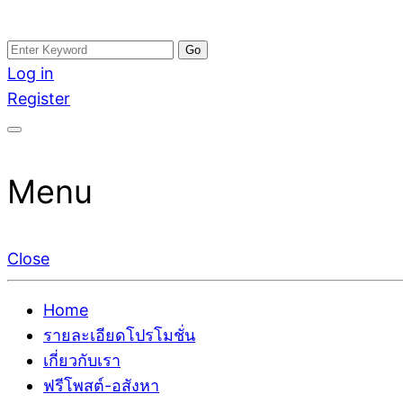
Skip
Search
อสังหาโพสต์ รีวิวเยอะ รับจ้างโพสต์ขายบ้าน รับจ้างโพสต
รับจ้างโพสอสังหา ขายบ้าน อสังหาโพสต์ เชื่อถือได้จริง รั
to
for:
Log in
ติดGoogleหน้าแรกได้จริงๆ ใน 7 วัน
เดียว ที่กล้าการันตีผลงาน ประสบการณ์กว่า20ปี ทีมงาน
content
Register
Menu
Close
Home
รายละเอียดโปรโมชั่น
เกี่ยวกับเรา
ฟรีโพสต์-อสังหา