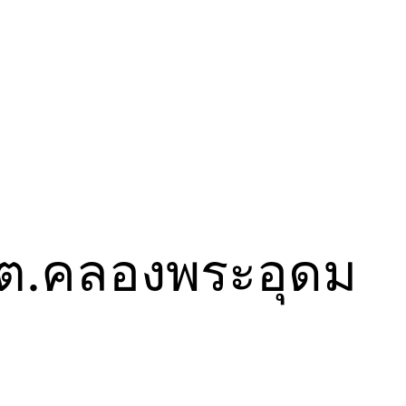
์ ต.คลองพระอุดม