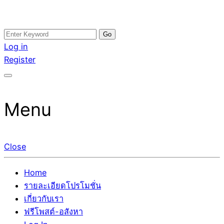
Skip
Search
อสังหาโพสต์ รีวิวเยอะ รับจ้างโพสต์ขายบ้าน รับจ้างโพสต์อสัง
รับจ้างโพสอสังหา ขายบ้าน อสังหาโพสต์ เชื่อถือได้จริง รับ
to
for:
Log in
หา แตกต่างอย่างตั้งใจ รับรองผล อันดับ1 การโพสต์ขายอสังหา
โพสต์ ที่ดิน กับทีมงานบริษัท ถูกและดีที่สุด ไม่มีค่านายหน้า
content
Register
กับทีมงานบริษัท บ้าน ที่ดิน คอนโด ติดGoogleหน้าแรกได้จริงๆ
ขายได้จริงๆ ช่วยสร้างโอกาสในการขายได้มากกว่า ที่เดียว ที่
ใน 7 วัน
กล้าการันตีผลงาน ประสบการณ์กว่า20ปี ทีมงานมืออาชีพ ช่วย
คุณขายบ้านมานาน ตัวจริง
Menu
Close
Home
รายละเอียดโปรโมชั่น
เกี่ยวกับเรา
ฟรีโพสต์-อสังหา