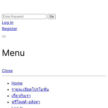
Skip
Search
อสังหาโพสต์ รีวิวเยอะ รับจ้างโพสต์ขายบ้าน รับจ้างโพสต์อสัง
รับจ้างโพสอสังหา ขายบ้าน อสังหาโพสต์ เชื่อถือได้จริง รับ
to
for:
Log in
หา แตกต่างอย่างตั้งใจ รับรองผล อันดับ1 การโพสต์ขายอสังหา
โพสต์ ที่ดิน กับทีมงานบริษัท ถูกและดีที่สุด ไม่มีค่านายหน้า
content
Register
กับทีมงานบริษัท บ้าน ที่ดิน คอนโด ติดGoogleหน้าแรกได้จริงๆ
ขายได้จริงๆ ช่วยสร้างโอกาสในการขายได้มากกว่า ที่เดียว ที่
ใน 7 วัน
กล้าการันตีผลงาน ประสบการณ์กว่า20ปี ทีมงานมืออาชีพ ช่วย
คุณขายบ้านมานาน ตัวจริง
Menu
Close
Home
รายละเอียดโปรโมชั่น
เกี่ยวกับเรา
ฟรีโพสต์-อสังหา