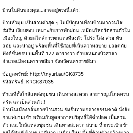
บ้านในฝันของคุณ…อาจอยู่ตรงนี้แล้ว!
บ้านหัวมุม เป็นส่วนตัวสุด ๆ ไม่มีปัญหาเพื่อนบ้านมากวนใจ!
ร่มรื่น เงียบสงบ เหมาะกับการพักผ่อน เหมือนรีสอร์ตส่วนตัวใน
เมืองใหญ่ ด้วยสไตล์การตกแต่งที่ลงตัว โปร่ง โล่ง สวย ทัน
สมัย และน่าอยู่ พร้อมพื้นที่ใช้สอยที่เน้นความสบาย ปลอดภัย
ฟังค์ชั่นครบ บนพื้นที่ 122 ตารางวา ตำบลหนองบัวศาลา
อำเภอเมืองนครราชสีมา จังหวัดนครราชสีมา
ข้อมูลทรัพย์: http://tnyurl.au/CK8735
รหัสทรัพย์: KRCK87035
ทำเลที่ตั้งใกล้แหล่งชุมชน เดินทางสะดวก สาธารณูปโภคครบ
ครัน แต่เป็นส่วนตัว!!
บ้านในเมืองกลิ่นอายบ้านสวน ร่มรื่นท่ามกลางธรรมชาติ นั่งจิบ
กาแฟยามเช้า พร้อมกับสูดอากาศบริสุทธิ์ให้ฉ่ำปอด เป็นส่วน
ตัว และใกล้แหล่งชุมชน เดินทางสะดวก สบาย หิ้วกระเป๋าเข้า
อยู่ได้ทันที บ้านดูแลดีมาก เหมือนใหม่ พื้นที่ด้านข้างกว้างมาก