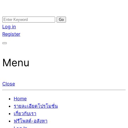
Skip
Search
อสังหาโพสต์ รีวิวเยอะ รับจ้างโพสต์ขายบ้าน รับจ้างโพสต์อสัง
รับจ้างโพสอสังหา ขายบ้าน อสังหาโพสต์ เชื่อถือได้จริง รับ
to
for:
Log in
หา แตกต่างอย่างตั้งใจ รับรองผล อันดับ1 การโพสต์ขายอสังหา
โพสต์ ที่ดิน กับทีมงานบริษัท ถูกและดีที่สุด ไม่มีค่านายหน้า
content
Register
กับทีมงานบริษัท บ้าน ที่ดิน คอนโด ติดGoogleหน้าแรกได้จริงๆ
ขายได้จริงๆ ช่วยสร้างโอกาสในการขายได้มากกว่า ที่เดียว ที่
ใน 7 วัน
กล้าการันตีผลงาน ประสบการณ์กว่า20ปี ทีมงานมืออาชีพ ช่วย
คุณขายบ้านมานาน ตัวจริง
Menu
Close
Home
รายละเอียดโปรโมชั่น
เกี่ยวกับเรา
ฟรีโพสต์-อสังหา