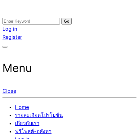
Skip
Search
อสังหาโพสต์ รีวิวเยอะ รับจ้างโพสต์ขายบ้าน รับจ้างโพสต์อสัง
รับจ้างโพสอสังหา ขายบ้าน อสังหาโพสต์ เชื่อถือได้จริง รับ
to
for:
Log in
หา แตกต่างอย่างตั้งใจ รับรองผล อันดับ1 การโพสต์ขายอสังหา
โพสต์ ที่ดิน กับทีมงานบริษัท ถูกและดีที่สุด ไม่มีค่านายหน้า
content
Register
กับทีมงานบริษัท บ้าน ที่ดิน คอนโด ติดGoogleหน้าแรกได้จริงๆ
ขายได้จริงๆ ช่วยสร้างโอกาสในการขายได้มากกว่า ที่เดียว ที่
ใน 7 วัน
กล้าการันตีผลงาน ประสบการณ์กว่า20ปี ทีมงานมืออาชีพ ช่วย
คุณขายบ้านมานาน ตัวจริง
Menu
Close
Home
รายละเอียดโปรโมชั่น
เกี่ยวกับเรา
ฟรีโพสต์-อสังหา