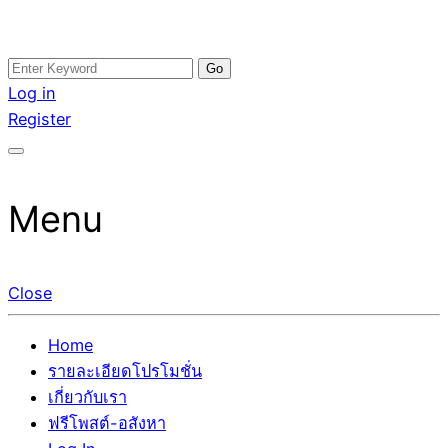
Skip
Search
อสังหาโพสต์ รีวิวเยอะ รับจ้างโพสต์ขายบ้าน รับจ้างโพสต์อสัง
รับจ้างโพสอสังหา ขายบ้าน อสังหาโพสต์ เชื่อถือได้จริง รับ
to
for:
Log in
หา แตกต่างอย่างตั้งใจ รับรองผล อันดับ1 การโพสต์ขายอสังหา
โพสต์ ที่ดิน กับทีมงานบริษัท ถูกและดีที่สุด ไม่มีค่านายหน้า
content
Register
กับทีมงานบริษัท บ้าน ที่ดิน คอนโด ติดGoogleหน้าแรกได้จริงๆ
ขายได้จริงๆ ช่วยสร้างโอกาสในการขายได้มากกว่า ที่เดียว ที่
ใน 7 วัน
กล้าการันตีผลงาน ประสบการณ์กว่า20ปี ทีมงานมืออาชีพ ช่วย
คุณขายบ้านมานาน ตัวจริง
Menu
Close
Home
รายละเอียดโปรโมชั่น
เกี่ยวกับเรา
ฟรีโพสต์-อสังหา