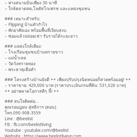
– ห่างสนามบินเพียง 30 นาที
– ใกล้ตลาดสด,โลตัสโกเฟรช และแหล่งชุมชน
### เหมาะสำหรับ:
– Flipping บ้านทำกำไร
– พักอาศัยเอง พร้อมพื้นที่เงียบสงบ
– ซ่อมแล้วปล่อยเช่า รับรายได้ระยะยาว
### แหล่งใกล้เคียง:
– โรงเรียนชุมชนบ้านทรายขาว
– แม่น้ำเลย
– วัดวังทรายทอง
– พระธาตุเฮือคำ
### โครงสร้างบ้านยังดี ++ เพียงปรับปรุงนิดหน่อยก็สวยพร้อมอยู่! ++
– ราคาขาย: 429,000 บาท (ราคาประเมินกรมที่ดิน: 531,026 บาท)
++ อย่าพลาดโอกาสดีๆ นี้! ++
### สนใจติดต่อ…
คุณรอมฎอน สุทธิการ (ดอน)
โทร.090-908-3559
Line : @beelist
FB : fb.com/beelistliving
Youtube : youtube.com/@beelist
Website : https://www.beelistliving.com