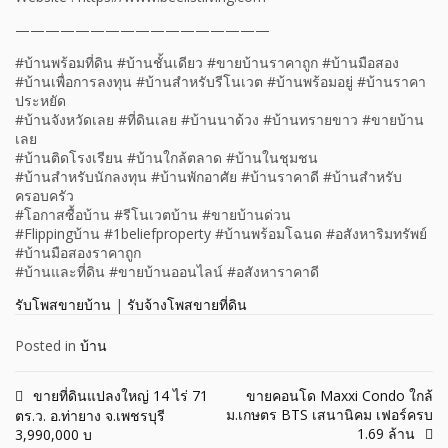
—————————————————
#บ้านพร้อมที่ดิน #บ้านชั้นเดียว #ขายบ้านราคาถูก #บ้านมือสอง
#บ้านเพื่อการลงทุน #บ้านสำหรับรีโนเวต #บ้านพร้อมอยู่ #บ้านราคา
ประหยัด
#บ้านจังหวัดเลย #ที่ดินเลย #บ้านนาด้วง #บ้านทรายขาว #ขายบ้าน
เลย
#บ้านติดโรงเรียน #บ้านใกล้ตลาด #บ้านในชุมชน
#บ้านสำหรับนักลงทุน #บ้านพักอาศัย #บ้านราคาดี #บ้านสำหรับ
ครอบครัว
#โอกาสซื้อบ้าน #รีโนเวตบ้าน #ขายบ้านด่วน
#Flippingบ้าน #1beliefproperty #บ้านพร้อมโฉนด #อสังหาริมทรัพย์
#บ้านมือสองราคาถูก
#บ้านและที่ดิน #ขายบ้านออนไลน์ #อสังหาราคาดี
รับโพสขายบ้าน
|
รับจ้างโพสขายที่ดิน
Posted in
บ้าน
Post
ขายที่ดินแปลงใหญ่ 14 ไร่ 71
ขายคอนโด Maxxi Condo ใกล้
ม.เกษตร BTS เสนานิคม เฟอร์ครบ
ตร.ว. อ.ท่ายาง จ.เพชรบุรี
navigation
1.69 ล้าน
3,990,000 บ