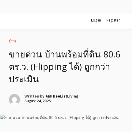
Skip
Log in
Register
รับจ้างโพสอสังหา ขายบ้าน อสังหาโพสต์ เชื่อถือได้จริง รับโพสต์ ที่ดิน
to
อสังหาโพสต์ รีวิวเยอะ รับจ้างโพสต์ขาย
กับทีมงานบริษัท ถูกและดีที่สุด ไม่มีค่านายหน้า ขายได้จริงๆ ช่วยสร้าง
content
โอกาสในการขายได้มากกว่า ที่เดียว ที่กล้าการันตีผลงาน ประสบการณ์
กว่า20ปี ทีมงานมืออาชีพ ช่วยคุณขายบ้านมานาน ตัวจริง
บ้าน รับจ้างโพสต์อสังหา แตกต่างอย่าง
บ้าน
ขายด่วน บ้านพร้อมที่ดิน 80.6
ตั้งใจ รับรองผล อันดับ1 การโพสต์ขายอสัง
ตร.ว. (Flipping ได้) ถูกกว่า
หา กับทีมงานบริษัท บ้าน ที่ดิน คอนโด
ประเมิน
ติดGoogleหน้าแรกได้จริงๆ ใน 7 วัน
Written by
ดอน BeeListLiving
August 24, 2025