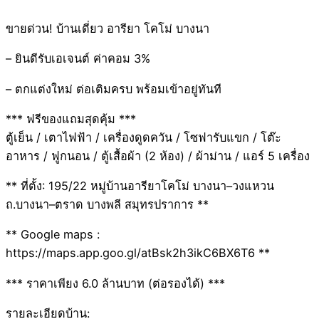
ขายด่วน! บ้านเดี่ยว อารียา โคโม่ บางนา
– ยินดีรับเอเจนต์ ค่าคอม 3%
– ตกแต่งใหม่ ต่อเติมครบ พร้อมเข้าอยู่ทันที
*** ฟรีของแถมสุดคุ้ม ***
ตู้เย็น / เตาไฟฟ้า / เครื่องดูดควัน / โซฟารับแขก / โต๊ะ
อาหาร / ฟูกนอน / ตู้เสื้อผ้า (2 ห้อง) / ผ้าม่าน / แอร์ 5 เครื่อง
** ที่ตั้ง: 195/22 หมู่บ้านอารียาโคโม่ บางนา–วงแหวน
ถ.บางนา–ตราด บางพลี สมุทรปราการ **
** Google maps :
https://maps.app.goo.gl/atBsk2h3ikC6BX6T6 **
*** ราคาเพียง 6.0 ล้านบาท (ต่อรองได้) ***
รายละเอียดบ้าน: