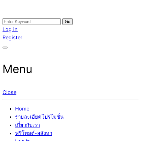
Skip
Search
อสังหาโพสต์ รีวิวเยอะ รับจ้างโพสต์ขายบ้าน รับจ้างโพสต์อสัง
รับจ้างโพสอสังหา ขายบ้าน อสังหาโพสต์ เชื่อถือได้จริง รับ
to
for:
Log in
หา แตกต่างอย่างตั้งใจ รับรองผล อันดับ1 การโพสต์ขายอสังหา
โพสต์ ที่ดิน กับทีมงานบริษัท ถูกและดีที่สุด ไม่มีค่านายหน้า
content
Register
กับทีมงานบริษัท บ้าน ที่ดิน คอนโด ติดGoogleหน้าแรกได้จริงๆ
ขายได้จริงๆ ช่วยสร้างโอกาสในการขายได้มากกว่า ที่เดียว ที่
ใน 7 วัน
กล้าการันตีผลงาน ประสบการณ์กว่า20ปี ทีมงานมืออาชีพ ช่วย
คุณขายบ้านมานาน ตัวจริง
Menu
Close
Home
รายละเอียดโปรโมชั่น
เกี่ยวกับเรา
ฟรีโพสต์-อสังหา