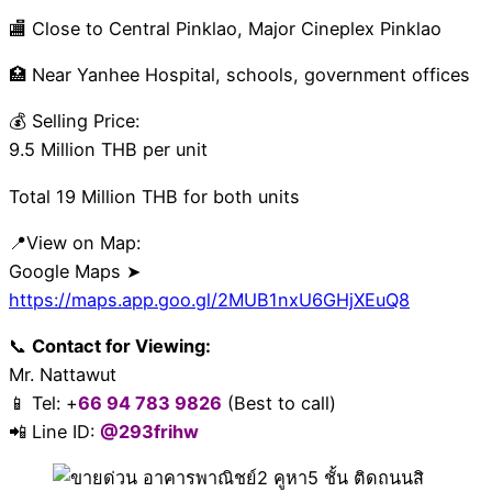
🏬 Close to Central Pinklao, Major Cineplex Pinklao
🏥 Near Yanhee Hospital, schools, government offices
💰 Selling Price:
9.5 Million THB per unit
Total 19 Million THB for both units
📍View on Map:
Google Maps ➤
https://maps.app.goo.gl/2MUB1nxU6GHjXEuQ8
📞
Contact for Viewing:
Mr. Nattawut
📱 Tel: +
66 94 783 9826
(Best to call)
📲 Line ID:
@293frihw