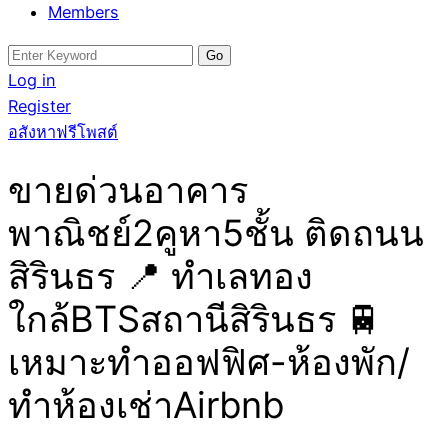
Members
Search
for:
Log in
Register
อสังหาฟรีโพสต์
ขายด่วนอาคาร
พาณิชย์2คูหา5ชั้น ติดถนน
สิรินธร 📍 ทำเลทอง
ใกล้BTSสถานีสิรินธร 🚆
เหมาะทำออฟฟิศ-ห้องพัก/
ทำห้องเช่าAirbnb