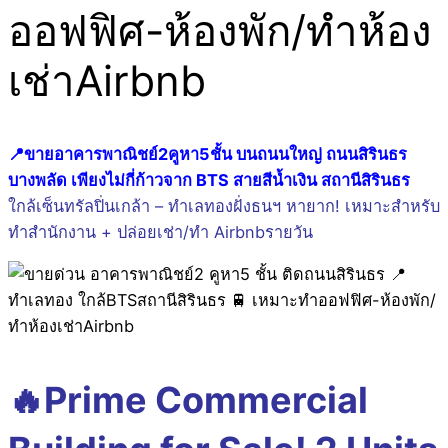
ออฟฟิศ-ห้องพัก/ทำห้อง
เช่าAirbnb
📍ขายอาคารพาณิชย์2คูหา5ชั้น บนถนนใหญ่ ถนนสิรินธร
บางพลัด เพียงไม่กี่ก้าวจาก BTS สายสีน้ำเงิน สถานีสิรินธร
ใกล้เซ็นทรัลปิ่นเกล้า – ทำเลทองฝั่งธนฯ หายาก! เหมาะสำหรับ
ทำสำนักงาน + ปล่อยเช่า/ทำ Airbnbรายวัน
🔥Prime Commercial