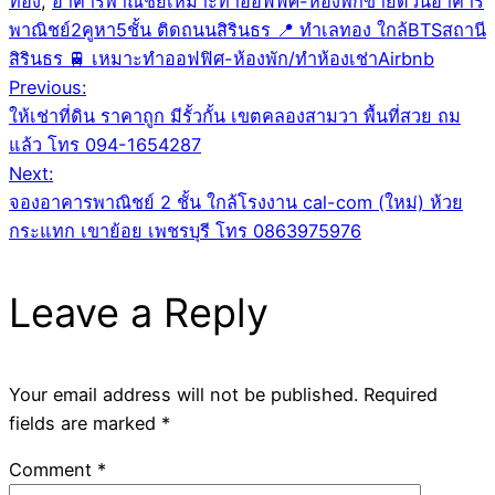
ทอง
,
อาคารพาณิชย์เหมาะทำออฟฟิศ-ห้องพักขายด่วนอาคาร
พาณิชย์2คูหา5ชั้น ติดถนนสิรินธร 📍 ทำเลทอง ใกล้BTSสถานี
สิรินธร 🚆 เหมาะทำออฟฟิศ-ห้องพัก/ทำห้องเช่าAirbnb
Post
Previous:
ให้เช่าที่ดิน ราคาถูก มีรั้วกั้น เขตคลองสามวา พื้นที่สวย ถม
navigation
แล้ว โทร 094-1654287
Next:
จองอาคารพาณิชย์ 2 ชั้น ใกล้โรงงาน cal-com (ใหม่) ห้วย
กระแทก เขาย้อย เพชรบุรี โทร 0863975976
Leave a Reply
Your email address will not be published.
Required
fields are marked
*
Comment
*