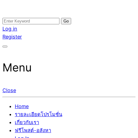
Skip
Search
อสังหาโพสต์ รีวิวเยอะ รับจ้างโพสต์ขายบ้าน รับจ้างโพสต์อสัง
รับจ้างโพสอสังหา ขายบ้าน อสังหาโพสต์ เชื่อถือได้จริง รับ
to
for:
Log in
หา แตกต่างอย่างตั้งใจ รับรองผล อันดับ1 การโพสต์ขายอสังหา
โพสต์ ที่ดิน กับทีมงานบริษัท ถูกและดีที่สุด ไม่มีค่านายหน้า
content
Register
กับทีมงานบริษัท บ้าน ที่ดิน คอนโด ติดGoogleหน้าแรกได้จริงๆ
ขายได้จริงๆ ช่วยสร้างโอกาสในการขายได้มากกว่า ที่เดียว ที่
ใน 7 วัน
กล้าการันตีผลงาน ประสบการณ์กว่า20ปี ทีมงานมืออาชีพ ช่วย
คุณขายบ้านมานาน ตัวจริง
Menu
Close
Home
รายละเอียดโปรโมชั่น
เกี่ยวกับเรา
ฟรีโพสต์-อสังหา