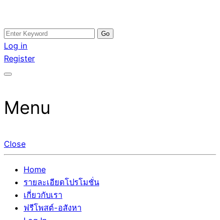
Skip
Search
อสังหาโพสต์ รีวิวเยอะ รับจ้างโพสต์ขายบ้าน รับจ้างโพสต์อสัง
รับจ้างโพสอสังหา ขายบ้าน อสังหาโพสต์ เชื่อถือได้จริง รับ
to
for:
Log in
หา แตกต่างอย่างตั้งใจ รับรองผล อันดับ1 การโพสต์ขายอสังหา
โพสต์ ที่ดิน กับทีมงานบริษัท ถูกและดีที่สุด ไม่มีค่านายหน้า
content
Register
กับทีมงานบริษัท บ้าน ที่ดิน คอนโด ติดGoogleหน้าแรกได้จริงๆ
ขายได้จริงๆ ช่วยสร้างโอกาสในการขายได้มากกว่า ที่เดียว ที่
ใน 7 วัน
กล้าการันตีผลงาน ประสบการณ์กว่า20ปี ทีมงานมืออาชีพ ช่วย
คุณขายบ้านมานาน ตัวจริง
Menu
Close
Home
รายละเอียดโปรโมชั่น
เกี่ยวกับเรา
ฟรีโพสต์-อสังหา