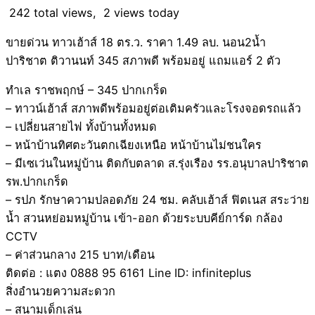
242 total views, 2 views today
ขายด่วน ทาวเฮ้าส์ 18 ตร.ว. ราคา 1.49 ลบ. นอน2น้ำ
ปาริชาต ติวานนท์ 345 สภาพดี พร้อมอยู่ แถมแอร์ 2 ตัว
ทำเล ราชพฤกษ์ – 345 ปากเกร็ด
– ทาวน์เฮ้าส์ สภาพดีพร้อมอยู่ต่อเติมครัวและโรงจอดรถแล้ว
– เปลี่ยนสายไฟ ทั้งบ้านทั้งหมด
– หน้าบ้านทิศตะวันตกเฉียงเหนือ หน้าบ้านไม่ชนใคร
– มีเซเว่นในหมู่บ้าน ติดกับตลาด ส.รุ่งเรือง รร.อนุบาลปาริชาต
รพ.ปากเกร็ด
– รปภ รักษาความปลอดภัย 24 ชม. คลับเฮ้าส์ ฟิตเนส สระว่าย
น้ำ สวนหย่อมหมู่บ้าน เข้า-ออก ด้วยระบบคีย์การ์ด กล้อง
CCTV
– ค่าส่วนกลาง 215 บาท/เดือน
ติดต่อ : แตง 0888 95 6161 Line ID: infiniteplus
สิ่งอำนวยความสะดวก
– สนามเด็กเล่น