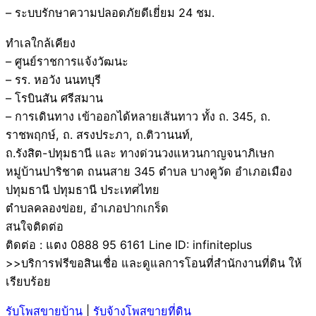
– ระบบรักษาความปลอดภัยดีเยี่ยม 24 ชม.
ทำเลใกล้เคียง
– ศูนย์ราชการแจ้งวัฒนะ
– รร. หอวัง นนทบุรี
– โรบินสัน ศรีสมาน
– การเดินทาง เข้าออกได้หลายเส้นทาว ทั้ง ถ. 345, ถ.
ราชพฤกษ์, ถ. สรงประภา, ถ.ติวานนท์,
ถ.รังสิต-ปทุมธานี และ ทางด่วนวงแหวนกาญจนาภิเษก
หมู่บ้านปาริชาต ถนนสาย 345 ตำบล บางคูวัด อำเภอเมือง
ปทุมธานี ปทุมธานี ประเทศไทย
ตำบลคลองข่อย, อำเภอปากเกร็ด
สนใจติดต่อ
ติดต่อ : แตง 0888 95 6161 Line ID: infiniteplus
>>บริการฟรีขอสินเชื่อ และดูแลการโอนที่สำนักงานที่ดิน ให้
เรียบร้อย
รับโพสขายบ้าน
|
รับจ้างโพสขายที่ดิน