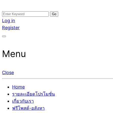
Skip
Search
อสังหาโพสต์ รีวิวเยอะ รับจ้างโพสต์ขายบ้าน รับจ้างโพสต
รับจ้างโพสอสังหา ขายบ้าน อสังหาโพสต์ เชื่อถือได้จริง รั
to
for:
Log in
ติดGoogleหน้าแรกได้จริงๆ ใน 7 วัน
เดียว ที่กล้าการันตีผลงาน ประสบการณ์กว่า20ปี ทีมงาน
content
Register
Menu
Close
Home
รายละเอียดโปรโมชั่น
เกี่ยวกับเรา
ฟรีโพสต์-อสังหา