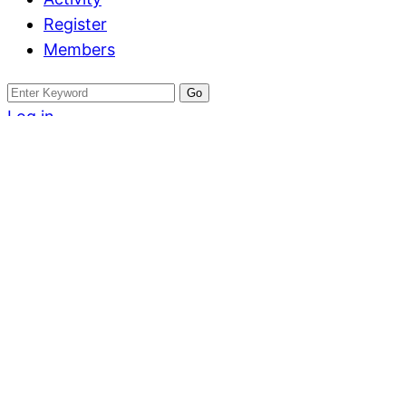
Register
Members
Search
for:
Log in
Register
ทาวน์เฮ้าส์
ขายด่วน18 ตร.ว.
ติวานนท์ 345 พร้