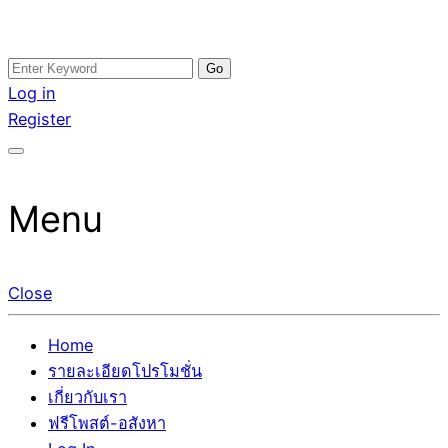
Skip
Search
อสังหาโพสต์ รีวิวเยอะ รับจ้างโพสต์ขายบ้าน รับจ้างโพสต์อสัง
รับจ้างโพสอสังหา ขายบ้าน อสังหาโพสต์ เชื่อถือได้จริง รับ
to
for:
Log in
หา แตกต่างอย่างตั้งใจ รับรองผล อันดับ1 การโพสต์ขายอสังหา
โพสต์ ที่ดิน กับทีมงานบริษัท ถูกและดีที่สุด ไม่มีค่านายหน้า
content
Register
กับทีมงานบริษัท บ้าน ที่ดิน คอนโด ติดGoogleหน้าแรกได้จริงๆ
ขายได้จริงๆ ช่วยสร้างโอกาสในการขายได้มากกว่า ที่เดียว ที่
ใน 7 วัน
กล้าการันตีผลงาน ประสบการณ์กว่า20ปี ทีมงานมืออาชีพ ช่วย
คุณขายบ้านมานาน ตัวจริง
Menu
Close
Home
รายละเอียดโปรโมชั่น
เกี่ยวกับเรา
ฟรีโพสต์-อสังหา