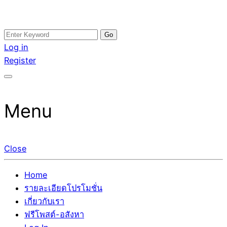
Skip
Search
อสังหาโพสต์ รีวิวเยอะ รับจ้างโพสต์ขายบ้าน รับจ้างโพสต์อสัง
รับจ้างโพสอสังหา ขายบ้าน อสังหาโพสต์ เชื่อถือได้จริง รับ
to
for:
Log in
หา แตกต่างอย่างตั้งใจ รับรองผล อันดับ1 การโพสต์ขายอสังหา
โพสต์ ที่ดิน กับทีมงานบริษัท ถูกและดีที่สุด ไม่มีค่านายหน้า
content
Register
กับทีมงานบริษัท บ้าน ที่ดิน คอนโด ติดGoogleหน้าแรกได้จริงๆ
ขายได้จริงๆ ช่วยสร้างโอกาสในการขายได้มากกว่า ที่เดียว ที่
ใน 7 วัน
กล้าการันตีผลงาน ประสบการณ์กว่า20ปี ทีมงานมืออาชีพ ช่วย
คุณขายบ้านมานาน ตัวจริง
Menu
Close
Home
รายละเอียดโปรโมชั่น
เกี่ยวกับเรา
ฟรีโพสต์-อสังหา