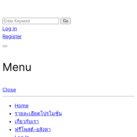
Skip
Search
อสังหาโพสต์ รีวิวเยอะ รับจ้างโพสต์ขายบ้าน รับจ้างโพสต์อสัง
รับจ้างโพสอสังหา ขายบ้าน อสังหาโพสต์ เชื่อถือได้จริง รับ
to
for:
Log in
หา แตกต่างอย่างตั้งใจ รับรองผล อันดับ1 การโพสต์ขายอสังหา
โพสต์ ที่ดิน กับทีมงานบริษัท ถูกและดีที่สุด ไม่มีค่านายหน้า
content
Register
กับทีมงานบริษัท บ้าน ที่ดิน คอนโด ติดGoogleหน้าแรกได้จริงๆ
ขายได้จริงๆ ช่วยสร้างโอกาสในการขายได้มากกว่า ที่เดียว ที่
ใน 7 วัน
กล้าการันตีผลงาน ประสบการณ์กว่า20ปี ทีมงานมืออาชีพ ช่วย
คุณขายบ้านมานาน ตัวจริง
Menu
Close
Home
รายละเอียดโปรโมชั่น
เกี่ยวกับเรา
ฟรีโพสต์-อสังหา