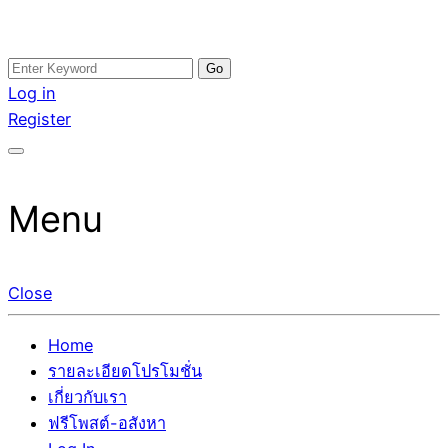
Skip
Search
อสังหาโพสต์ รีวิวเยอะ รับจ้างโพสต์ขายบ้าน รับจ้างโพสต์อสัง
รับจ้างโพสอสังหา ขายบ้าน อสังหาโพสต์ เชื่อถือได้จริง รับ
to
for:
Log in
หา แตกต่างอย่างตั้งใจ รับรองผล อันดับ1 การโพสต์ขายอสังหา
โพสต์ ที่ดิน กับทีมงานบริษัท ถูกและดีที่สุด ไม่มีค่านายหน้า
content
Register
กับทีมงานบริษัท บ้าน ที่ดิน คอนโด ติดGoogleหน้าแรกได้จริงๆ
ขายได้จริงๆ ช่วยสร้างโอกาสในการขายได้มากกว่า ที่เดียว ที่
ใน 7 วัน
กล้าการันตีผลงาน ประสบการณ์กว่า20ปี ทีมงานมืออาชีพ ช่วย
คุณขายบ้านมานาน ตัวจริง
Menu
Close
Home
รายละเอียดโปรโมชั่น
เกี่ยวกับเรา
ฟรีโพสต์-อสังหา