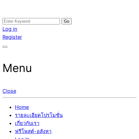
Skip
Search
อสังหาโพสต์ รีวิวเยอะ รับจ้างโพสต์ขายบ้าน รับจ้างโพสต์อสัง
รับจ้างโพสอสังหา ขายบ้าน อสังหาโพสต์ เชื่อถือได้จริง รับ
to
for:
Log in
หา แตกต่างอย่างตั้งใจ รับรองผล อันดับ1 การโพสต์ขายอสังหา
โพสต์ ที่ดิน กับทีมงานบริษัท ถูกและดีที่สุด ไม่มีค่านายหน้า
content
Register
กับทีมงานบริษัท บ้าน ที่ดิน คอนโด ติดGoogleหน้าแรกได้จริงๆ
ขายได้จริงๆ ช่วยสร้างโอกาสในการขายได้มากกว่า ที่เดียว ที่
ใน 7 วัน
กล้าการันตีผลงาน ประสบการณ์กว่า20ปี ทีมงานมืออาชีพ ช่วย
คุณขายบ้านมานาน ตัวจริง
Menu
Close
Home
รายละเอียดโปรโมชั่น
เกี่ยวกับเรา
ฟรีโพสต์-อสังหา