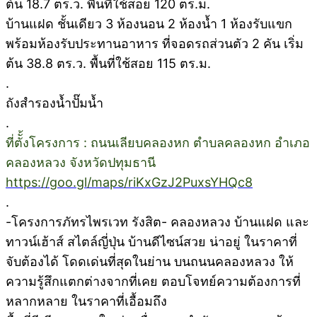
ต้น 18.7 ตร.ว. พื้นที่ใช้สอย 120 ตร.ม.
บ้านแฝด ชั้นเดียว 3 ห้องนอน 2 ห้องน้ำ 1 ห้องรับแขก
พร้อมห้องรับประทานอาหาร ที่จอดรถส่วนตัว 2 คัน เริ่ม
ต้น 38.8 ตร.ว. พื้นที่ใช้สอย 115 ตร.ม.
.
ถังสำรองน้ำปั๊มน้ำ
.
ที่ตัั้งโครงการ : ถนนเลียบคลองหก ตำบลคลองหก อำเภอ
คลองหลวง จังหวัดปทุมธานี
https://goo.gl/maps/riKxGzJ2PuxsYHQc8
.
-โครงการภัทรไพรเวท รังสิต- คลองหลวง บ้านแฝด และ
ทาวน์เฮ้าส์ สไตล์ญี่ปุ่น บ้านดีไซน์สวย น่าอยู่ ในราคาที่
จับต้องได้ โดดเด่นที่สุดในย่าน บนถนนคลองหลวง ให้
ความรู้สึกแตกต่างจากที่เคย ตอบโจทย์ความต้องการที่
หลากหลาย ในราคาที่เอื้อมถึง