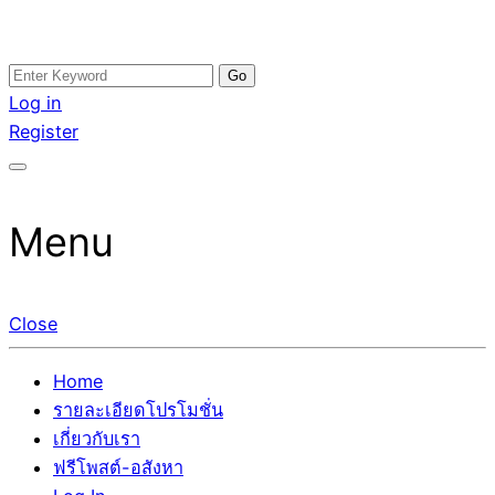
Skip
Search
อสังหาโพสต์ รีวิวเยอะ รับจ้างโพสต์ขายบ้าน รับจ้างโพสต์อสัง
รับจ้างโพสอสังหา ขายบ้าน อสังหาโพสต์ เชื่อถือได้จริง รับ
to
for:
Log in
หา แตกต่างอย่างตั้งใจ รับรองผล อันดับ1 การโพสต์ขายอสังหา
โพสต์ ที่ดิน กับทีมงานบริษัท ถูกและดีที่สุด ไม่มีค่านายหน้า
content
Register
กับทีมงานบริษัท บ้าน ที่ดิน คอนโด ติดGoogleหน้าแรกได้จริงๆ
ขายได้จริงๆ ช่วยสร้างโอกาสในการขายได้มากกว่า ที่เดียว ที่
ใน 7 วัน
กล้าการันตีผลงาน ประสบการณ์กว่า20ปี ทีมงานมืออาชีพ ช่วย
คุณขายบ้านมานาน ตัวจริง
Menu
Close
Home
รายละเอียดโปรโมชั่น
เกี่ยวกับเรา
ฟรีโพสต์-อสังหา