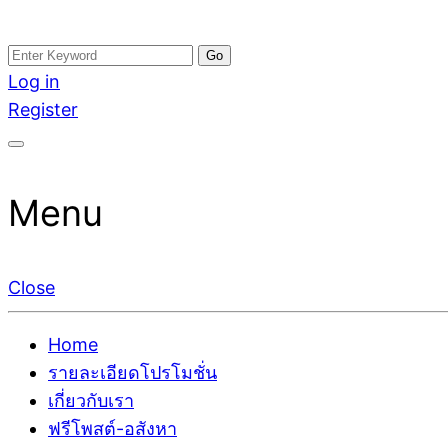
Skip
Search
อสังหาโพสต์ รีวิวเยอะ รับจ้างโพสต์ขายบ้าน รับจ้างโพสต
รับจ้างโพสอสังหา ขายบ้าน อสังหาโพสต์ เชื่อถือได้จริง รั
to
for:
Log in
ติดGoogleหน้าแรกได้จริงๆ ใน 7 วัน
เดียว ที่กล้าการันตีผลงาน ประสบการณ์กว่า20ปี ทีมงาน
content
Register
Menu
Close
Home
รายละเอียดโปรโมชั่น
เกี่ยวกับเรา
ฟรีโพสต์-อสังหา